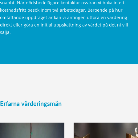
snabbt. När dödsbodelägare kontaktar oss kan vi boka in ett
kostnadsfritt besök inom två arbetsdagar. Beroende på hur
omfattande uppdraget är kan vi antingen utföra en värdering
direkt eller göra en initial uppskattning av värdet på det ni vill
sälja.
Erfarna värderingsmän