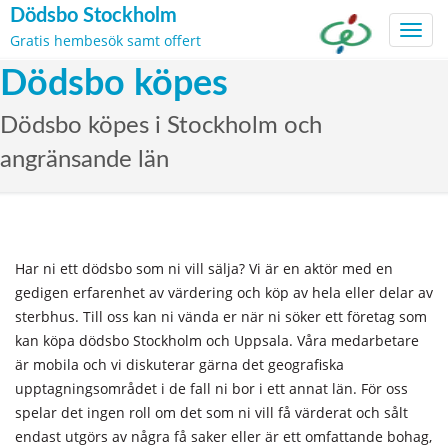
Dödsbo Stockholm
Toggl
Gratis hembesök samt offert
navig
Skip
Dödsbo köpes
to
content
Dödsbo köpes i Stockholm och
angränsande län
Har ni ett dödsbo som ni vill sälja? Vi är en aktör med en
gedigen erfarenhet av värdering och köp av hela eller delar av
sterbhus. Till oss kan ni vända er när ni söker ett företag som
kan köpa dödsbo Stockholm och Uppsala. Våra medarbetare
är mobila och vi diskuterar gärna det geografiska
upptagningsområdet i de fall ni bor i ett annat län. För oss
spelar det ingen roll om det som ni vill få värderat och sålt
endast utgörs av några få saker eller är ett omfattande bohag,