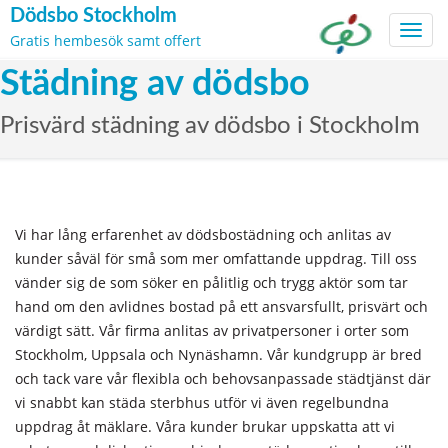
Dödsbo Stockholm
Toggl
Gratis hembesök samt offert
navig
Skip
Städning av dödsbo
to
content
Prisvärd städning av dödsbo i Stockholm
Vi har lång erfarenhet av dödsbostädning och anlitas av
kunder såväl för små som mer omfattande uppdrag. Till oss
vänder sig de som söker en pålitlig och trygg aktör som tar
hand om den avlidnes bostad på ett ansvarsfullt, prisvärt och
värdigt sätt. Vår firma anlitas av privatpersoner i orter som
Stockholm, Uppsala och Nynäshamn. Vår kundgrupp är bred
och tack vare vår flexibla och behovsanpassade städtjänst där
vi snabbt kan städa sterbhus utför vi även regelbundna
uppdrag åt mäklare. Våra kunder brukar uppskatta att vi