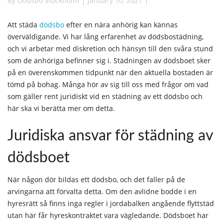
By
Dödsbo Stockholm
January 10, 2021
Att städa
dödsbo
efter en nära anhörig kan kännas
överväldigande. Vi har lång erfarenhet av dödsbostädning,
och vi arbetar med diskretion och hänsyn till den svåra stund
som de anhöriga befinner sig i. Städningen av dödsboet sker
på en överenskommen tidpunkt när den aktuella bostaden är
tömd på bohag. Många hör av sig till oss med frågor om vad
som gäller rent juridiskt vid en städning av ett dödsbo och
här ska vi berätta mer om detta.
Juridiska ansvar för städning av
dödsboet
När någon dör bildas ett dödsbo, och det faller på de
arvingarna att förvalta detta. Om den avlidne bodde i en
hyresrätt så finns inga regler i jordabalken angående flyttstäd
utan här får hyreskontraktet vara vägledande. Dödsboet har