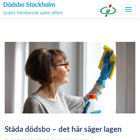
Dödsbo Stockholm
Toggl
Gratis hembesök samt offert
navig
Skip
to
content
Städa dödsbo – det här säger lagen