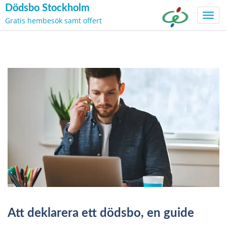
Dödsbo Stockholm
Toggl
Gratis hembesök samt offert
navig
Skip
to
content
Blogg
Att deklarera ett dödsbo, en guide