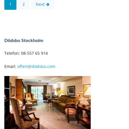
Posts
1
2
Next
pagination
Dödsbo Stockholm
Telefon: 08-557 65 914
Email:
offert@dödsbo.com