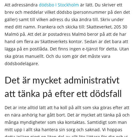
Att adressändra
dödsbo I Stockholm
är lätt. Du skriver ett
brev och meddelar vilket dödsbo (personnummer på den det
gäller) samt till vilken adress du ska ändra till. Skriv under
med ditt namn. Frankera och skicka till: Skatteverket, 205 30
Malmö på. Att det är postadress Malmö beror på att de har
hand om flera av Skatteverkets kontor. Sedan är det bara att
lägga på en postlåda. Det finns ingen e-tjänst för detta. Utan
ska göras manuellt. Och du som gör det måste vara
dödsbodelägare.
Det är mycket administrativt
att tänka på efter ett dödsfall
Det är inte alltid lätt att ha koll på allt som ska göras efter att
en nära anhörig har gått bort. Det är mycket att tänka på och
många myndigheter som ska kontaktas. Samtidigt som man
mitt upp i allt ska hantera sin sorg och saknad. Vi hoppas
detta inlägg gjort en liten del av allt lite lättare för dig och vi