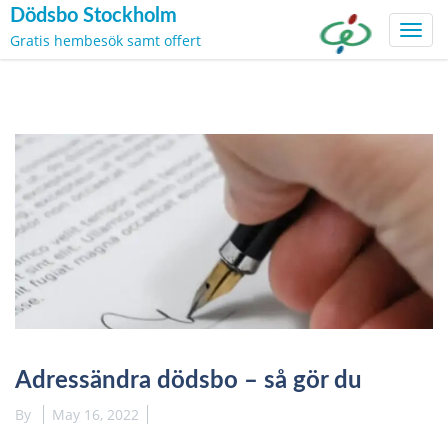
Dödsbo Stockholm
Toggl
Gratis hembesök samt offert
navig
Skip
to
content
Adressändra dödsbo – så gör du
By
May 16, 2022