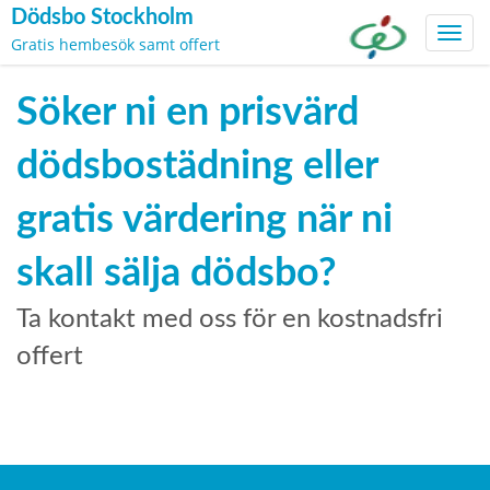
Dödsbo Stockholm
Toggl
Gratis hembesök samt offert
navig
Skip
to
Söker ni en prisvärd
content
dödsbostädning eller
gratis värdering när ni
skall sälja dödsbo?
Ta kontakt med oss för en kostnadsfri
offert