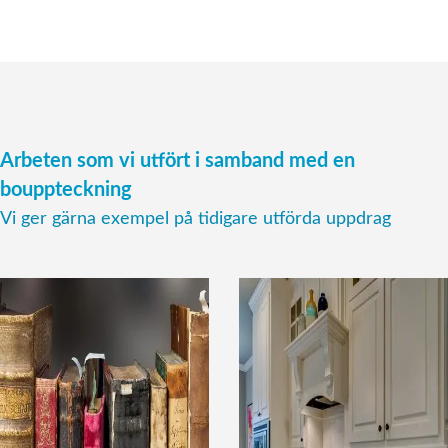
Arbeten som vi utfört i samband med en
bouppteckning
Vi ger gärna exempel på tidigare utförda uppdrag